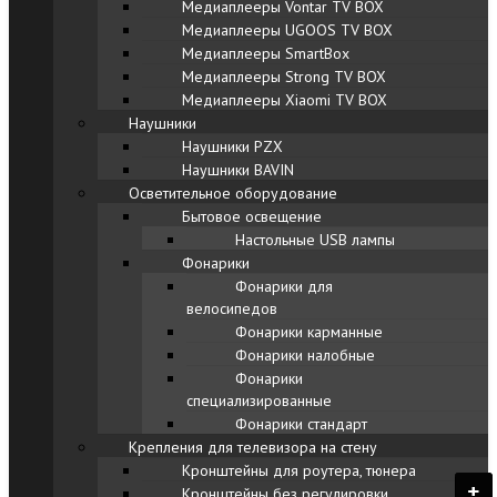
Медиаплееры Vontar TV BOX
Медиаплееры UGOOS TV BOX
Медиаплееры SmartBox
Медиаплееры Strong TV BOX
Медиаплееры Xiaomi TV BOX
Наушники
Наушники PZX
Наушники BAVIN
Осветительное оборудование
Бытовое освещение
Настольные USB лампы
Фонарики
Фонарики для
велосипедов
Фонарики карманные
Фонарики налобные
Фонарики
специализированные
Фонарики стандарт
Крепления для телевизора на стену
Кронштейны для роутера, тюнера
+
+
+
+
+
+
+
+
+
+
+
+
+
+
+
+
+
+
+
+
+
+
+
+
+
+
+
+
+
+
+
+
+
+
+
+
+
+
+
+
+
+
+
+
+
+
+
+
+
Кронштейны без регулировки