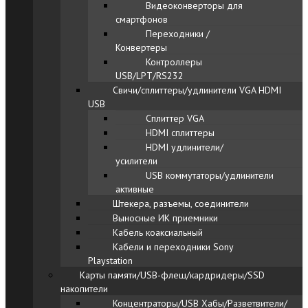
Видеоконверторы для
смартфонов
Переходники /
Конвертеры
Контроллеры
USB/LPT/RS232
Свичи/сплиттеры/удлинители VGA HDMI
USB
Сплиттер VGA
HDMI сплиттеры
HDMI удлинители/
усилители
USB коммутаторы/удлинители
активные
Штекера, разъемы, соединители
Выносные ИК приемники
Кабель коаксиальный
Кабели и переходники Sony
Playstation
Карты памяти/USB-флеш/кардридеры/SSD
накопители
Концентраторы/USB Хабы/Разветвители/