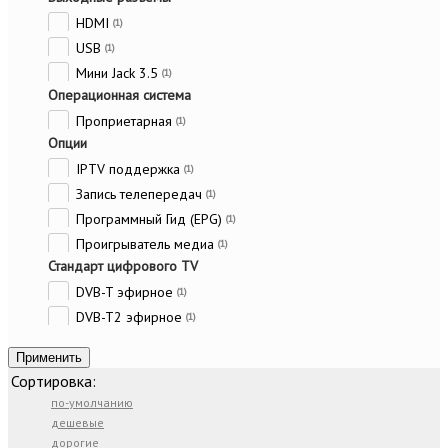
HDMI
(1)
USB
(1)
Мини Jack 3.5
(1)
Операционная система
Проприетарная
(1)
Опции
IPTV поддержка
(1)
Запись телепередач
(1)
Программный Гид (EPG)
(1)
Проигрыватель медиа
(1)
Стандарт цифрового TV
DVB-T эфирное
(1)
DVB-T2 эфирное
(1)
Применить
Сортировка:
по-умолчанию
дешевые
дорогие