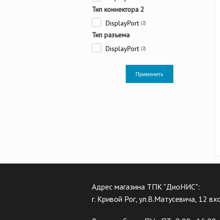
Тип коннектора 2
DisplayPort
(2)
Тип разъема
DisplayPort
(2)
Применить
Адрес магазина ТПК "ДиоНИС":
г. Кривой Рог, ул.В.Матусевича, 12 в