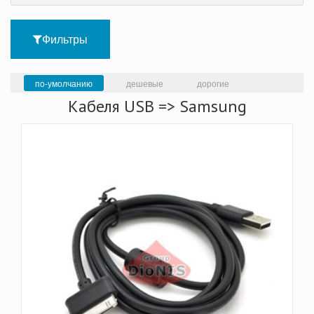
Фильтры
по-умолчанию
дешевые
дорогие
Кабеля USB => Samsung