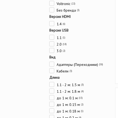
Voltronic
(22)
Без бренда
(3)
Версия HDMI
1.4
(6)
Версия USB
1.1
(1)
2.0
(18)
3.0
(2)
Вид
Адаптеры (Переходники)
(58)
Кабели
(3)
Длина
1.1 - 2 м: 1.5 м
(3)
1.1 - 2 м: 1.8 м
(4)
до 1 м: 0.1 м
(15)
до 1 м: 0.15 м
(2)
до 1 м: 0.18 м
(1)
до 1 м: 0.2 м
(8)