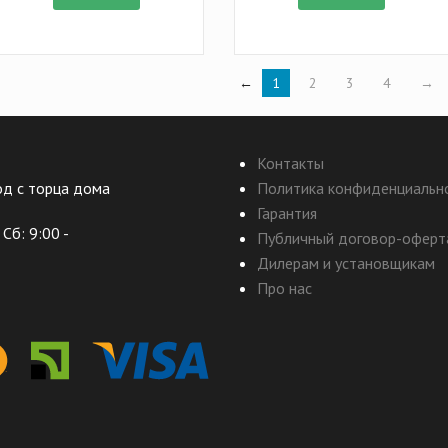
←
1
2
3
4
→
Контакты
ход с торца дома
Политика конфиденциальн
Гарантия
Сб: 9:00 -
Публичный договор-оферт
Дилерам и установщикам
Про нас