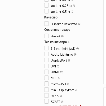
до 1 м: 0.25 м
(3)
до 1 м: 0.5 м
(1)
Качество
Высокое качество
(1)
Состояние товара
Новый
(1)
Тип коннектора 1
3,5 мм (mini-jack)
(1)
Apple Lightning
(4)
DisplayPort
(4)
DVI
(1)
HDMI
(11)
MHL
(1)
micro-USB
(1)
mini-DisplayPort
(3)
RJ-45
(1)
SCART
(3)