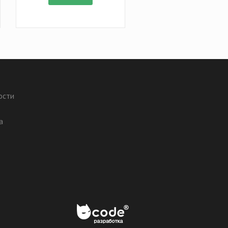
ости
а