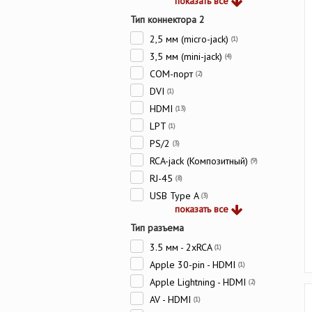
показать все
Тип коннектора 2
2,5 мм (micro-jack)
(1)
3,5 мм (mini-jack)
(4)
COM-порт
(2)
DVI
(1)
HDMI
(13)
LPT
(1)
PS/2
(3)
RCA-jack (Композитный)
(9)
RJ-45
(8)
USB Type A
(3)
показать все
Тип разъема
3.5 мм - 2xRCA
(1)
Apple 30-pin - HDMI
(1)
Apple Lightning - HDMI
(2)
AV - HDMI
(1)