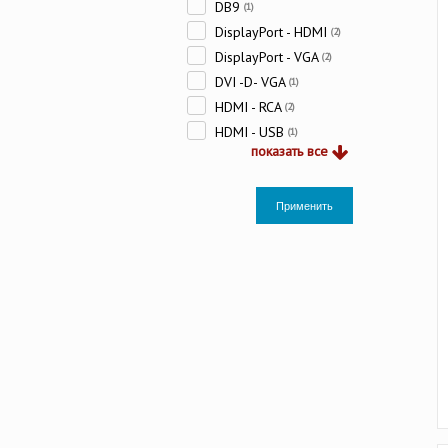
DB9
(1)
DisplayPort - HDMI
(2)
DisplayPort - VGA
(2)
DVI -D- VGA
(1)
HDMI - RCA
(2)
HDMI - USB
(1)
показать все
Применить