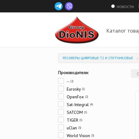
НОВОСТИ
Каталог това
РЕСИВЕРЫ ЦИФРОВЫЕ Т2 И СПУТНИКОВЫЕ
Производители:
--
(2)
Eurosky
(1)
OpenFox
(2)
Sat-Integral
(4)
SATCOM
(1)
TIGER
(1)
uClan
(3)
World Vision
(3)