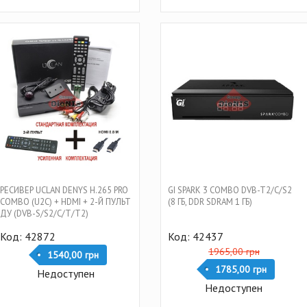
РЕСИВЕР UCLAN DENYS H.265 PRO
GI SPARK 3 COMBO DVB-T2/C/S2
COMBO (U2C) + HDMI + 2-Й ПУЛЬТ
(8 ГБ, DDR SDRAM 1 ГБ)
ДУ (DVB-S/S2/C/T/T2)
Код: 42872
Код: 42437
1965,00 грн
1540,00 грн
1785,00 грн
Недоступен
Недоступен