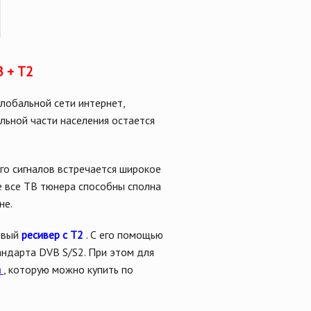
 + Т2
лобальной сети интернет,
льной части населения остается
го сигналов встречается широкое
 все ТВ тюнера способны сполна
не.
овый
ресивер с T2
. С его помощью
ндарта DVB S/S2. При этом для
а
, которую можно купить по