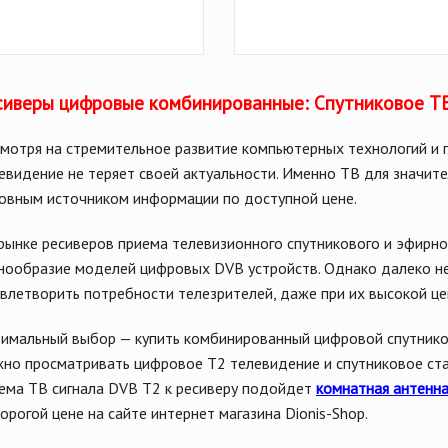
сиверы цифровые комбинированные: Спутниковое ТВ
мотря на стремительное развитие компьютерных технологий и г
евидение не теряет своей актуальности. Именно ТВ для значите
овным источником информации по доступной цене.
рынке ресиверов приема телевизионного спутникового и эфирно
нообразие моделей цифровых DVB устройств. Однако далеко не
влетворить потребности телезрителей, даже при их высокой це
имальный выбор — купить комбинированный цифровой спутник
но просматривать цифровое T2 телевидение и спутниковое ста
ема ТВ сигнала DVB T2 к ресиверу подойдет
комнатная антенн
орогой цене на сайте интернет магазина Dionis-Shop.