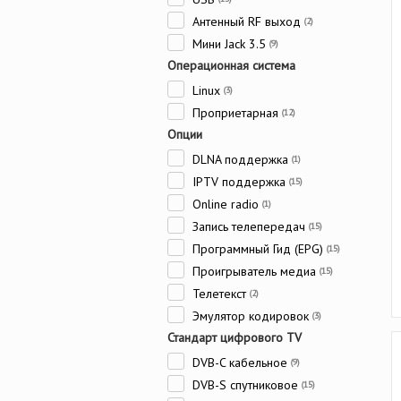
Антенный RF выход
(2)
Мини Jack 3.5
(9)
Операционная система
Linux
(3)
Проприетарная
(12)
Опции
DLNA поддержка
(1)
IPTV поддержка
(15)
Online radio
(1)
Запись телепередач
(15)
Программный Гид (EPG)
(15)
Проигрыватель медиа
(15)
Телетекст
(2)
Эмулятор кодировок
(3)
Стандарт цифрового TV
DVB-C кабельное
(9)
DVB-S спутниковое
(15)