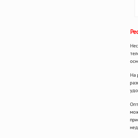
Ре
Нес
тел
осн
На 
раз
удо
Опт
мож
при
нед