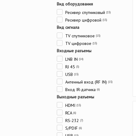
Вид оборудования
Ресивер спутниковый
(15)
Ресивер цифровой
(15)
Вид сигнала
TV спутниковое
(15)
TV цифровое
(15)
Входные разъемы
LNB IN
(14)
RJ 45
(5)
USB
(15)
Антенный вход (RF IN)
(15)
Вход IR-датчика
(6)
Выходные разъемы
HDMI
(15)
RCA
(6)
RS-232
(7)
S/PDIF
(6)
USB
(15)