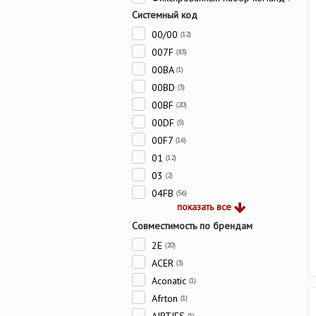
Системный код
00/00
(12)
007F
(83)
00BA
(1)
00BD
(3)
00BF
(20)
00DF
(5)
00F7
(16)
01
(12)
03
(2)
04FB
(56)
показать все
Совместимость по брендам
2E
(20)
ACER
(3)
Aconatic
(1)
Afrton
(1)
(1)