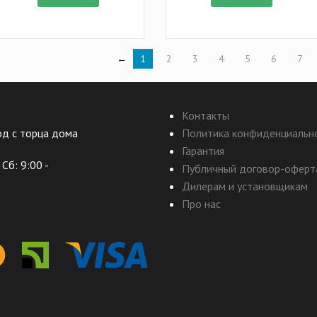
←
1
2
3
4
5
6
7
Контакты
ход с торца дома
Политика конфиденциальн
Гарантия
Сб: 9:00 -
Публичный договор-оферт
Дилерам и установщикам
Про нас