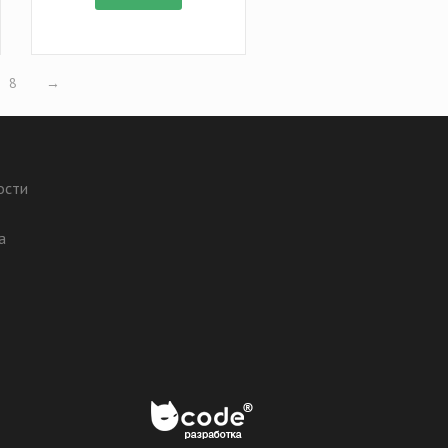
8
→
ости
а