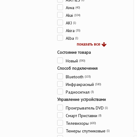
AIRTIES
Aiwa
(40)
Akai
(104)
AKI
(1)
Akira
(35)
Alba
(1)
показать все
Состояние товара
Новый
(590)
Способ подключения
Bluetooth
(103)
Инфракрасный
(580)
Радиосигнал
(3)
Управление устройствами
Проигрыватель DVD
(1)
Смарт Приставки
(8)
Телевизоры
(600)
Тюнеры спутниковые
(1)