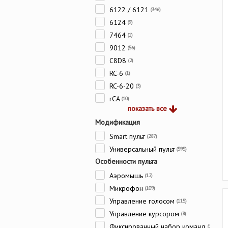
6122 / 6121
(346)
6124
(9)
7464
(1)
9012
(56)
C8D8
(2)
RC-6
(1)
RC-6-20
(3)
rCA
(10)
показать все
Модификация
Smart пульт
(287)
Универсальный пульт
(595)
Особенности пульта
Аэромышь
(12)
Микрофон
(109)
Управление голосом
(115)
Управление курсором
(8)
Фиксированный набор команд
(109)