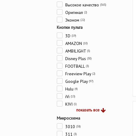
Высокое качество
(565)
Оригинал
(2)
Эконом
(22)
Кнопки пульта
3D
(19)
AMAZON
(10)
AMBILIGHT
(5)
Disney Plus
(30)
FOOTBALL
(3)
Freeview Play
(2)
Google Play
(97)
Hulu
(4)
iVi
(13)
KIVI
(1)
показать все
Микросхема
3010
(38)
311
(3)