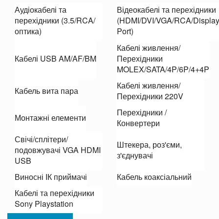
Аудіокабелі та
Відеокабелі та перехідники
перехідники (3.5/RCA/
(HDMI/DVI/VGA/RCA/Displa
оптика)
Port)
Кабелі живлення/
Кабелі USB AM/AF/BM
Перехідники
MOLEX/SATA/4P/6P/4+4P
Кабелі живлення/
Кабель вита пара
Перехідники 220V
Перехідники /
Монтажні елементи
Конвертери
Свічі/сплітери/
Штекера, роз'єми,
подовжувачі VGA HDMI
з'єднувачі
USB
Виносні ІК приймачі
Кабель коаксіальний
Кабелі та перехідники
Sony Playstation