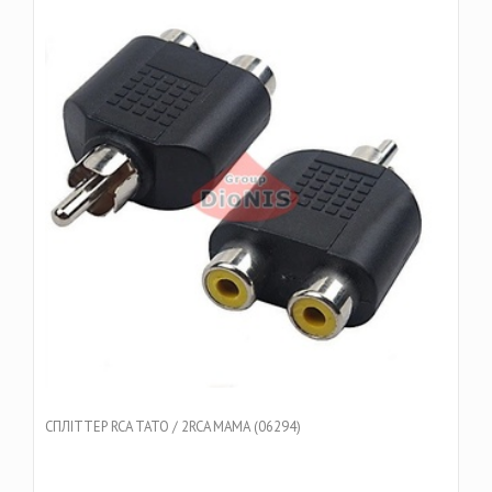
CПЛІТТЕР RCA ТАТО / 2RCA МАМА (06294)