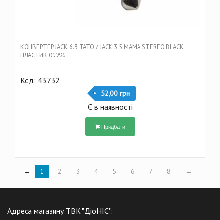
КОНВЕРТЕР JACK 6.3 ТАТО / JACK 3.5 МАМА STEREO BLACK
ПЛАСТИК 09996
Код: 43732
52,00 грн
Є в наявності
Придбати
←
1
2
3
4
5
6
7
8
→
Адреса магазину ТВК "ДіоНІС":